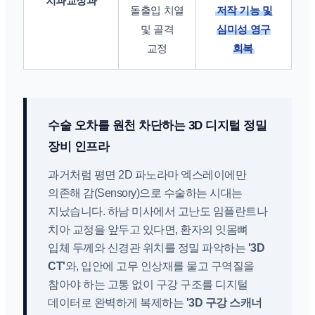
치과교정과
돌출입 치열
저작 기능 및
및 골격
심미성 영구
교정
회복
수술 오차를 원천 차단하는 3D 디지털 정밀
장비 인프라
과거처럼 평면 2D 파노라마 엑스레이에만
의존해 감(Sensory)으로 수술하는 시대는
지났습니다. 하남 미사에서 고난도 임플란트나
치아 교정을 앞두고 있다면, 환자의 잇몸뼈
입체 두께와 신경관 위치를 정밀 파악하는
'3D
CT'
와, 입안에 고무 인상재를 물고 구역질을
참아야 하는 고통 없이 구강 구조를 디지털
데이터로 완벽하게 복제하는
'3D 구강 스캐너