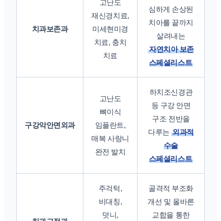
고난도
심하게 손상된
재신경치료,
치아를 끝까지
치과보존과
미세현미경
살려내는
치료, 충치
자연치아 보존
치료
스페셜리스트
하치조신경관
고난도
등 구강 안면
뼈이식
구조 전반을
구강악안면외과
임플란트,
다루는
외과적
매복 사랑니
수술
완전 발치
스페셜리스트
주걱턱,
골격적 부조화
비대칭,
개선 및 올바른
덧니,
교합을 통한